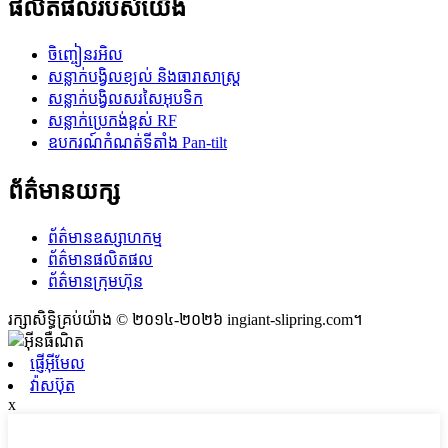
ផលិតផលរបស់យើង
ចិញ្ចៀនរអិល
សន្លាក់បង្វិលខ្យល់ និងធារាសាស្ត្រ
សន្លាក់បង្វិលសរសៃអុបទិក
សន្លាក់ប្រេកង់ខ្ពស់ RF
ឧបករណ៍កំណត់ទីតាំង Pan-tilt
ព័ត៌មានយក្ស
ព័ត៌មានឧស្សាហកម្ម
ព័ត៌មានផលិតផល
ព័ត៌មានក្រុមហ៊ុន
រក្សាសិទ្ធិគ្រប់យ៉ាង © ២០១៤-២០២៦ ingiant-slipring.com។
ផ្ញើអ៊ីមែល
វ៉ាសប៊ុត
x