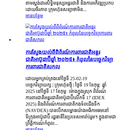
តាមស្តង់ដារសិទ្ធិមនុស្សអន្តរជាតិ និងការអភិវឌ្ឍប្រកប
ដោយចីរភាព ក្រុមហ៊ុនសន្យាថាមិន...
អានបន្ថែម
ការស្វែងយល់ពីពិព័រណ៍ការពារជាតិអន្តរ
ជាតិអាប៊ូដាប៊ីឆ្នាំ ២០២៥៖ កំពូលនៃបច្ចេកវិទ្យា
ការពារជាតិសកល
ដោយអ្នកគ្រប់គ្រងនៅថ្ងៃទី 25-02-19
បច្ចេកវិទ្យាយក្ស | ក្រុមហ៊ុនថ្មី | ថ្ងៃទី 19 ខែកុម្ភៈ ឆ្នាំ
2025 នៅថ្ងៃទី 17 ខែកុម្ភៈ ម៉ោងក្នុងស្រុក ពិព័រណ៍
ការពារជាតិអន្តរជាតិអាប៊ូដាប៊ីលើកទី 17 (IDEX
2025) និងពិព័រណ៍ការពារជាតិកងទ័ពជើងទឹក
(NAVDEX) បានបើកសម្ពោធយ៉ាងអធិកអធមនៅ
ទីក្រុងអាប៊ូដាប៊ី រដ្ឋធានីនៃប្រទេសអារ៉ាប់រួម។ ក្នុងនាមជា
ព្រឹត្តិការណ៍កំពូល...
អានបន្ថែម