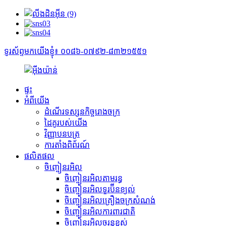
ទូរស័ព្ទមកយើងខ្ញុំ៖ ០០៨៦-០៧៩២-៨៣២១៥៥១
ផ្ទះ
អំពីយើង
ដំណើរទស្សនកិច្ចរោងចក្រ
ដៃគូរបស់យើង
វិញ្ញាបនបត្រ
ការតាំងពិព័រណ៍
ផលិតផល
ចិញ្ចៀនរអិល
ចិញ្ចៀនរអិលតាមរន្ធ
ចិញ្ចៀនរអិលទួរប៊ីនខ្យល់
ចិញ្ចៀនរអិលគ្រឿងចក្រសំណង់
ចិញ្ចៀនរអិលការពារជាតិ
ចិញ្ចៀនរអិលចរន្តខ្ពស់