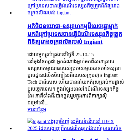
អតិថិជនយោធា-ឧស្សាហកម្មដ៏លេចធ្លោម្នាក់
មកពីក្រៅប្រទេសបានធ្វើដំណើរទស្សនកិច្ចត្រួត
ពិនិត្យរោងចក្រផលិតរបស់ Ingiant
ដោយអ្នកគ្រប់គ្រងនៅថ្ងៃទី 25-10-15
នៅចុងខែកក្កដា អ្នកតំណាងម្នាក់មកពីសហគ្រាស
ឧស្សាហកម្មយោធារបស់ប្រទេសមួយបានទៅទស្សនា
មូលដ្ឋានផលិតចិញ្ចៀនរអិលរបស់ក្រុមហ៊ុន Ingiant
Tech ជាពិសេស ហើយបាននាំយកគំរូសម្រាប់ការផ្លាស់
ប្តូរបច្ចេកទេស។ ក្នុងអំឡុងពេលនៃដំណើរទស្សនកិច្ច
នេះ ភាគីទាំងពីរបានចូលរួមក្នុងការពិភាក្សាស៊ី
ជម្រៅលើ...
អានបន្ថែម