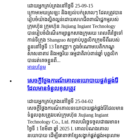
ដោយអ្នកគ្រប់គ្រងនៅថ្ងៃទី 25-09-15
ក្រោមមេឃស្រឡះ និងខ្យល់បក់ស្រាលៗ ដែលត្រូវបាន
រៀបចំយ៉ាងល្អិតល្អន់ដោយសហជីពពាណិជ្ជកម្មរបស់
ក្រុមហ៊ុន ក្រុមហ៊ុន Jiujiang Ingiant Technology
បានរៀបចំដំណើរកម្សាន្តកសាងក្រុមរយៈពេលពីរថ្ងៃទៅ
កាន់ទីក្រុង Shangrao សម្រាប់បុគ្គលិកក្រុមទីពីររបស់
ខ្លួននៅថ្ងៃទី 13 ខែកញ្ញា។ ក្នុងចំណោមបេតិកភណ្ឌ
សាសនាតាវ និងអច្ឆរិយៈធម្មជាតិរាប់ពាន់ឆ្នាំ បុគ្គលិក
បានរត់គេចខ្លួនពី...
អានបន្ថែម
សេចក្តីថ្លែងការណ៍គោលនយោបាយផ្គត់ផ្គង់រ៉ែ
ដែលមានទំនួលខុសត្រូវ
ដោយអ្នកគ្រប់គ្រងនៅថ្ងៃទី 25-04-02
សេចក្តីថ្លែងការណ៍គោលនយោបាយផ្គត់ផ្គង់រ៉ែដែលមាន
ទំនួលខុសត្រូវរបស់ក្រុមហ៊ុន Jiujiang Ingiant
Technology Co., Ltd. កាលបរិច្ឆេទចូលជាធរមាន៖
ថ្ងៃទី 1 ខែមីនា ឆ្នាំ 2025 ‌I. គោលបំណងគោល
នយោបាយ‌ ដើម្បីធានាថាខ្សែសង្វាក់ផ្គត់ផ្គង់អនុលោម