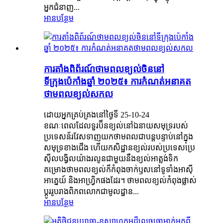
អ្នកជំនាញ...
អានបន្ថែម
ការតាំងពិព័រណ៍ថាមពលខ្យល់ចិននៅ
ទីក្រុងប៉េកាំងឆ្នាំ ២០២៥៖ ការកំណត់អនាគត
ថាមពលខ្យល់សកល
ដោយអ្នកគ្រប់គ្រងនៅថ្ងៃទី 25-10-24
ខណៈពេលដែលទួរប៊ីនខ្យល់នៅឯនាយសមុទ្ររបស់
ប្រទេសន័រវែសទាញយកថាមពលជាបន្តបន្ទាប់នៅក្នុង
សមុទ្រខាងជើង ហើយកសិដ្ឋានខ្យល់របស់ប្រទេសប្រេ
ស៊ីលបង្វិលយ៉ាងរលូនជាមួយនឹងខ្យល់អាត្លង់ទិក
គម្រោងថាមពលខ្យល់ក៏កំពុងចាក់ឫសនៅទូទាំងអាស៊ី
អាគ្នេយ៍ និងអាហ្វ្រិកផងដែរ។ ថាមពលខ្យល់កំពុងផ្លាស់
ប្តូររូបរាងពិភពលោកជាមូលដ្ឋាន...
អានបន្ថែម