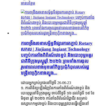
អានបន្ថែម
ការពង្រឹងរចនាសម្ព័ន្ធទីផ្សារការតភ្ជាប់ Rotary
សកល | Jiujiang Ingiant Technology
បញ្ចប់ការតាំងពិព័រណ៍វេចខ្ចប់ និងបោះពុម្ពអន្តរ
ជាតិទីក្រុងមូស្គូឆ្នាំ ២០២៦ ព្រមទាំងការចូល
រួមនាពេលខាងមុខនៅកិច្ចប្រជុំកំពូលរបស់រដ្ឋ
មន្ត្រីអាហ្វ្រិកខាងត្បូង...
ដោយអ្នកគ្រប់គ្រងនៅថ្ងៃទី 26-06-23
១. ការពិនិត្យឡើងវិញនៃការតាំងពិព័រណ៍វេចខ្ចប់ និង
បោះពុម្ពនៅទីក្រុងមូស្គូ ចាប់ពីថ្ងៃទី ១៦ ដល់ថ្ងៃទី ១៩ ខែ
មិថុនា ឆ្នាំ ២០២៦ ការតាំងពិព័រណ៍វិជ្ជាជីវៈសម្រាប់
ឧស្សាហកម្មវេចខ្ចប់ និងបោះពុម្ពត្រូវបានធ្វើឡើងនៅ