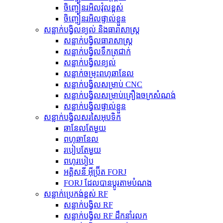
ចិញ្ចៀនរអិលវ៉ុលខ្ពស់
ចិញ្ចៀនរអិលផ្ទាល់ខ្លួន
សន្លាក់បង្វិលខ្យល់ និងធារាសាស្ត្រ
សន្លាក់បង្វិលធារាសាស្ត្រ
សន្លាក់បង្វិលទឹកត្រជាក់
សន្លាក់បង្វិលខ្យល់
សន្លាក់ចម្រុះពហុឆានែល
សន្លាក់បង្វិលសម្រាប់ CNC
សន្លាក់បង្វិលសម្រាប់គ្រឿងចក្រសំណង់
សន្លាក់បង្វិលផ្ទាល់ខ្លួន
សន្លាក់បង្វិលសរសៃអុបទិក
ឆានែលតែមួយ
ពហុឆានែល
របៀបតែមួយ
ពហុរបៀប
អគ្គិសនី អ៊ីប្រ៊ីត FORJ
FORJ ដែលបានប្ដូរតាមបំណង
សន្លាក់ប្រេកង់ខ្ពស់ RF
សន្លាក់បង្វិល RF
សន្លាក់បង្វិល RF ដឹកនាំរលក