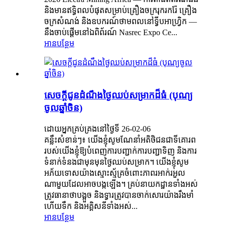
និងមានឥទ្ធិពលបំផុតសម្រាប់គ្រឿងចក្ររុករករ៉ែ គ្រឿង
ចក្រសំណង់ និងឧបករណ៍ថាមពលនៅទ្វីបអាហ្វ្រិក —
នឹងចាប់ផ្តើមនៅឯពិព័រណ៍ Nasrec Expo Ce...
អានបន្ថែម
សេចក្តីជូនដំណឹងថ្ងៃឈប់សម្រាកដ៏ធំ (បុណ្យ
ចូលឆ្នាំចិន)
ដោយអ្នកគ្រប់គ្រងនៅថ្ងៃទី 26-02-06
គន្លឹះ​សំខាន់ៗ៖ យើងខ្ញុំសូមណែនាំអតិថិជនជាទីគោរព
របស់យើងខ្ញុំឱ្យបំពេញការបញ្ជាក់ការបញ្ជាទិញ និងការ
ទំនាក់ទំនងជាមុនមុនថ្ងៃឈប់សម្រាក។ យើងខ្ញុំសូម
អភ័យទោសយ៉ាងស្មោះស្ម័គ្រចំពោះភាពរអាក់រអួល
ណាមួយដែលអាចបង្កឡើង។ គ្រប់នាយកដ្ឋានទាំងអស់
ត្រូវធានាថាបង្អួច និងទ្វារត្រូវបានចាក់សោរយ៉ាងរឹងមាំ
ហើយទឹក និងអគ្គិសនីទាំងអស់...
អានបន្ថែម