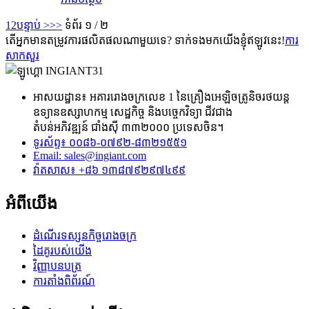
1
2
បន្ទាប់ >
>>
ទំព័រ ១ / ២
តើអ្នកមានតម្រូវការផលិតផលណាមួយទេ? ទាក់ទងមកយើងខ្ញុំឥឡូវនេះ!
ការ
សាកសួរ
អាសយដ្ឋាន៖ អគាររោងចក្រលេខ 1 នៃគ្រឿងអេឡិចត្រូនិចរថយន្ត
ឧទ្យានឧស្សាហកម្ម សេដ្ឋកិច្ច និងបច្ចេកវិទ្យា ជីវជាង
តំបន់អភិវឌ្ឍន៍ ជាំងស៊ី ៣៣២០០០ ប្រទេសចិន។
ទូរស័ព្ទ៖ ០០៨៦-០៧៩២-៨៣២១៥៥១
Email:
sales@ingiant.com
វ៉ាតសាស៖ +៨៦ ១៣៨៧៩២៩៧៤៩៩
អំពីយើង
ដំណើរទស្សនកិច្ចរោងចក្រ
ដៃគូរបស់យើង
វិញ្ញាបនបត្រ
ការតាំងពិព័រណ៍