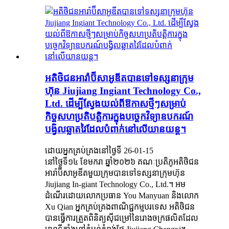
អតិថិជនអារ៉ាប៊ីសាអូឌីតបានទៅទស្សនាក្រុម
ហ៊ុន Jiujiang Ingiant Technology Co.,
Ltd. ដើម្បីស្វែងយល់ពីឱកាសថ្មីៗសម្រាប់
កិច្ចសហប្រតិបត្តិការក្នុងបច្ចេកវិទ្យាឧបករណ៍
បង្វិលឆ្លាតវៃដែលបំពាក់នៅលើយានយន្ត។
ដោយអ្នកគ្រប់គ្រងនៅថ្ងៃទី 26-01-15
នៅថ្ងៃទី១៤ ខែមករា ឆ្នាំ២០២៦ គណៈប្រតិភូអតិថិជន
អារ៉ាប៊ីសាអូឌីតមួយក្រុមបានទៅទស្សនាក្រុមហ៊ុន
Jiujiang In-giant Technology Co., Ltd.។ អម
ដំណើរដោយលោកប្រធាន You Manyuan និងលោក
Xu Qian អ្នកគ្រប់គ្រងពាណិជ្ជកម្មបរទេស អតិថិជន
បានធ្វើការត្រួតពិនិត្យស៊ីជម្រៅនៃរោងចក្រផលិតដែល