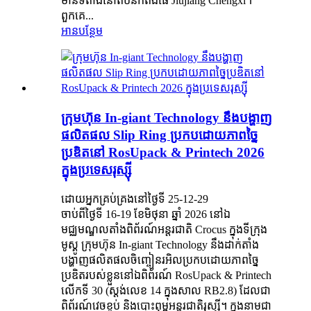
មានទីតាំងនៅតំបន់កំពង់ផែ Jiujiang Chengxi។
ពួកគេ...
អានបន្ថែម
ក្រុមហ៊ុន In-giant Technology នឹងបង្ហាញ
ផលិតផល Slip Ring ប្រកបដោយភាពច្នៃ
ប្រឌិតនៅ RosUpack & Printech 2026
ក្នុងប្រទេសរុស្ស៊ី
ដោយអ្នកគ្រប់គ្រងនៅថ្ងៃទី 25-12-29
ចាប់ពីថ្ងៃទី 16-19 ខែមិថុនា ឆ្នាំ 2026 នៅឯ
មជ្ឈមណ្ឌលតាំងពិព័រណ៍អន្តរជាតិ Crocus ក្នុងទីក្រុង
មូស្គូ ក្រុមហ៊ុន In-giant Technology នឹងដាក់តាំង
បង្ហាញផលិតផលចិញ្ចៀនរអិលប្រកបដោយភាពច្នៃ
ប្រឌិតរបស់ខ្លួននៅឯពិព័រណ៍ RosUpack & Printech
លើកទី 30 (ស្តង់លេខ 14 ក្នុងសាល RB2.8) ដែលជា
ពិព័រណ៍វេចខ្ចប់ និងបោះពុម្ពអន្តរជាតិរុស្ស៊ី។ ក្នុងនាមជា