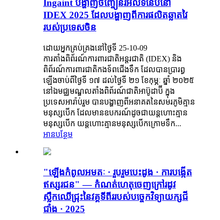
Ingaint បង្ហាញ​ចិញ្ចៀន​រអិល​ទំនើប​នៅ
IDEX 2025 ដែល​បង្ហាញ​ពី​ការ​ផលិត​ឆ្លាតវៃ​
របស់​ប្រទេស​ចិន
ដោយអ្នកគ្រប់គ្រងនៅថ្ងៃទី 25-10-09
ការតាំងពិព័រណ៍ការពារជាតិអន្តរជាតិ (IDEX) និង
ពិព័រណ៍ការពារជាតិកងទ័ពជើងទឹក ដែលបានប្រារព្ធ
ឡើងចាប់ពីថ្ងៃទី ១៧ ដល់ថ្ងៃទី ២១ ខែកុម្ភៈ ឆ្នាំ ២០២៥
នៅឯមជ្ឈមណ្ឌលតាំងពិព័រណ៍ជាតិអាប៊ូដាប៊ី ក្នុង
ប្រទេសអារ៉ាប់រួម បានបង្ហាញពីអនាគតនៃសមរភូមិគ្មាន
មនុស្សបើក ដែលមានឧបករណ៍ដូចជាយន្តហោះគ្មាន
មនុស្សបើក យន្តហោះគ្មានមនុស្សបើកក្រោមទឹក...
អានបន្ថែម
​"ឡើង​កំពូល​អមតៈ · រួបរួម​បេះដូង · ការបង្កើត​
ឥស្សរជន" — កំណត់ហេតុ​ចេញ​ក្រៅ​រដូវ​
ស្លឹកឈើ​ជ្រុះ​នៃ​វគ្គ​ទី​ពីរ​របស់​បច្ចេកវិទ្យា​យក្ស​ជី
ជាំង · 2025