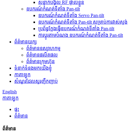
សន្លាក់បង្វិល RF ផ្ទាល់ខ្លួន
ឧបករណ៍កំណត់ទីតាំង Pan-tilt
ឧបករណ៍កំណត់ទីតាំង Servo Pan-tilt
ឧបករណ៍កំណត់ទីតាំង Pan-tilt សម្រាប់ការវាស់ស្ទង់
ប្រព័ន្ធក្លែងធ្វើឧបករណ៍កំណត់ទីតាំង Pan-tilt
ការប្ដូរតាមបំណង ឧបករណ៍កំណត់ទីតាំង Pan-tilt
ព័ត៌មានយក្ស
ព័ត៌មានឧស្សាហកម្ម
ព័ត៌មានផលិតផល
ព័ត៌មានក្រុមហ៊ុន
ទំនាក់ទំនងមកយើងខ្ញុំ
កាតាឡុក
សំណួរដែលសួរញឹកញាប់
English
កាតាឡុក
ផ្ទះ
ព័ត៌មាន
ព័ត៌មាន