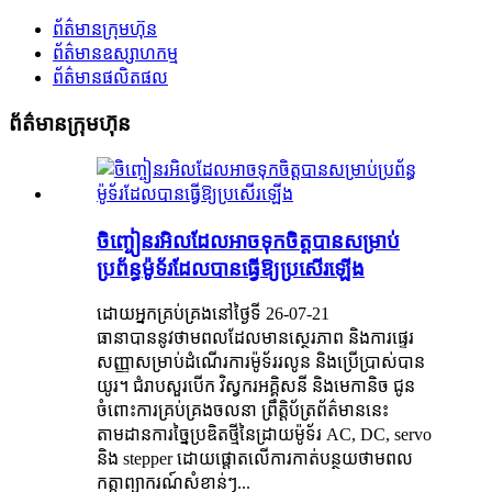
ព័ត៌មានក្រុមហ៊ុន
ព័ត៌មានឧស្សាហកម្ម
ព័ត៌មានផលិតផល
ព័ត៌មានក្រុមហ៊ុន
ចិញ្ចៀនរអិលដែលអាចទុកចិត្តបានសម្រាប់
ប្រព័ន្ធម៉ូទ័រដែលបានធ្វើឱ្យប្រសើរឡើង
ដោយអ្នកគ្រប់គ្រងនៅថ្ងៃទី 26-07-21
ធានាបាននូវថាមពលដែលមានស្ថេរភាព និងការផ្ទេរ
សញ្ញាសម្រាប់ដំណើរការម៉ូទ័ររលូន និងប្រើប្រាស់បាន
យូរ។ ជំរាបសួរបើក វិស្វករអគ្គិសនី និងមេកានិច ជូន
ចំពោះការគ្រប់គ្រងចលនា ព្រឹត្តិប័ត្រព័ត៌មាននេះ
តាមដានការច្នៃប្រឌិតថ្មីនៃដ្រាយម៉ូទ័រ AC, DC, servo
និង stepper ដោយផ្តោតលើការកាត់បន្ថយថាមពល
កត្តាព្យាករណ៍សំខាន់ៗ...