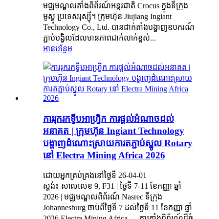
មជ្ឈមណ្ឌលតាំងពិព័រណ៍អន្តរជាតិ Crocus ក្នុងទីក្រុង
មូស្គូ ប្រទេសរុស្ស៊ី។ ក្រុមហ៊ុន Jiujiang Ingiant
Technology Co., Ltd. បានដាក់តាំងបង្ហាញឧបករណ៍
ភ្ជាប់បង្វិលដែលមានភាពជាក់លាក់ខ្ពស់...
អានបន្ថែម
ការរុករកទ្វីបអាហ្វ្រិក ការផ្តល់អំណាចដល់
អនាគត | ក្រុមហ៊ុន Ingiant Technology
បង្ហាញដំណោះស្រាយការតភ្ជាប់ស្នូល Rotary
នៅ Electra Mining Africa 2026
ដោយអ្នកគ្រប់គ្រងនៅថ្ងៃទី 26-04-01
ស្តង់៖ សាលលេខ 9, F31 | ថ្ងៃទី 7-11 ខែកញ្ញា ឆ្នាំ
2026 | មជ្ឈមណ្ឌលពិព័រណ៍ Nasrec ទីក្រុង
Johannesburg ចាប់ពីថ្ងៃទី 7 ដល់ថ្ងៃទី 11 ខែកញ្ញា ឆ្នាំ
2026 Electra Mining Africa — ការតាំងពិព័រណ៍ដ៏ធំ