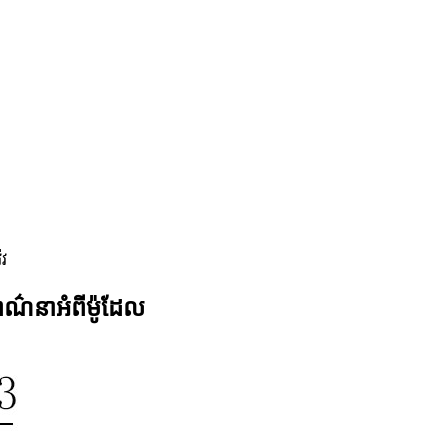
េវ
ិពណ៌នាអំពីម៉ូដែល