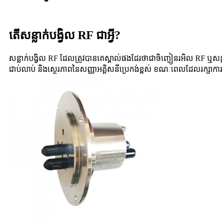
តើសន្លាក់បង្វិល RF ជាអ្វី?
សន្លាក់បង្វិល RF ដែលត្រូវបានគេស្គាល់ផងដែរថាជាចិញ្ចៀនរអិល RF ឬសន្លាក
ជាប់លាប់ និងស្ថេរភាពនៃសញ្ញាអគ្គិសនីប្រេកង់ខ្ពស់ ខណៈពេលដែលរក្សាការបង្