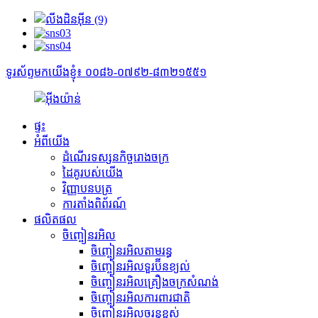
ទូរស័ព្ទមកយើងខ្ញុំ៖ ០០៨៦-០៧៩២-៨៣២១៥៥១
ផ្ទះ
អំពីយើង
ដំណើរទស្សនកិច្ចរោងចក្រ
ដៃគូរបស់យើង
វិញ្ញាបនបត្រ
ការតាំងពិព័រណ៍
ផលិតផល
ចិញ្ចៀនរអិល
ចិញ្ចៀនរអិលតាមរន្ធ
ចិញ្ចៀនរអិលទួរប៊ីនខ្យល់
ចិញ្ចៀនរអិលគ្រឿងចក្រសំណង់
ចិញ្ចៀនរអិលការពារជាតិ
ចិញ្ចៀនរអិលចរន្តខ្ពស់