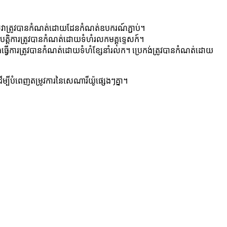
់​វា​ត្រូវ​បាន​កំណត់​ដោយ​ដែនកំណត់​ឧបករណ៍​ភ្ជាប់។
បត្តិការត្រូវបានកំណត់ដោយទំហំរលកមគ្គុទ្ទេសក៍។
់​ធ្វើការ​ត្រូវ​បាន​កំណត់​ដោយ​ទំហំ​ខ្សែ​នាំរលក។ ប្រេកង់​ត្រូវ​បាន​កំណត់​ដោយ​
បីបំពេញតម្រូវការនៃសេណារីយ៉ូផ្សេងៗគ្នា។