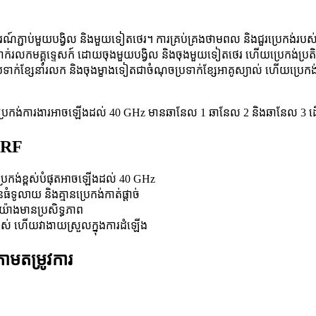
ណ៍​ភ្ជាប់​មួយ​បង្វិល និង​មួយទៀត​ថេរ។ ការគ្រប់គ្រង​ថាមពល និង​ជួរ​ប្រេកង់​របស
រទាក់រលកមគ្គុទ្ទេសក៍ ដោយចុងមួយបង្វិល និងចុងមួយទៀតថេរ ហើយប្រេកង់ប្រតិ
​ប្រទាក់​ខ្សែ​នាំរលក និង​ចុងម្ខាងទៀត​ជា​ចំណុច​ប្រទាក់​ខ្សែ​អាគូស្យាល់ ហើយ​ប្រេកង
al ប្រេកង់ការងារអាចឡើងដល់ 40 GHz មានឆានែល 1 ឆានែល 2 និងឆានែល 3 ដើម្
 RF
 ប្រេកង់ខ្ពស់បំផុតអាចឡើងដល់ 40 GHz
ធំទូលាយ និងគ្មានប្រេកង់កាត់ផ្តាច់
យ៉ាងមានប្រសិទ្ធភាព
្រាស់ ហើយវាងាយស្រួលក្នុងការដំឡើង
ាមតម្រូវការ