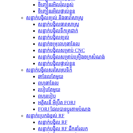
ចិញ្ចៀនរអិលវ៉ុលខ្ពស់
ចិញ្ចៀនរអិលផ្ទាល់ខ្លួន
សន្លាក់បង្វិលខ្យល់ និងធារាសាស្ត្រ
សន្លាក់បង្វិលធារាសាស្ត្រ
សន្លាក់បង្វិលទឹកត្រជាក់
សន្លាក់បង្វិលខ្យល់
សន្លាក់ចម្រុះពហុឆានែល
សន្លាក់បង្វិលសម្រាប់ CNC
សន្លាក់បង្វិលសម្រាប់គ្រឿងចក្រសំណង់
សន្លាក់បង្វិលផ្ទាល់ខ្លួន
សន្លាក់បង្វិលសរសៃអុបទិក
ឆានែលតែមួយ
ពហុឆានែល
របៀបតែមួយ
ពហុរបៀប
អគ្គិសនី អ៊ីប្រ៊ីត FORJ
FORJ ដែលបានប្ដូរតាមបំណង
សន្លាក់ប្រេកង់ខ្ពស់ RF
សន្លាក់បង្វិល RF
សន្លាក់បង្វិល RF ដឹកនាំរលក