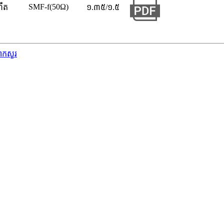
SMF-f(50Ω)
ហឺត
១.៣៥/១.៥
ាកសួរ