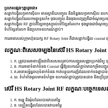
ប្រភេទផ្សេងៗគ្នាដូចជា៖
សន្លាក់​បង្វិល​កូអាកស៊ីល៖ មាន​ស្ថានីយ​បញ្ចូល និង​ទិន្នផល​កូអាកស៊ីល ឧបករ
សន្លាក់បង្វិលនៃរលកមគ្គុទ្ទេសក៍៖ ចុងបញ្ចូល និងចុងបញ្ចេញគឺជាចំណុចប្
សន្លាក់បង្វិល RF ភ្ជាប់​ពី​ខ្សែ​អាគូស្យាល់​ទៅ​ខ្សែ​នាំរលក៖ ចុងម្ខាង​ជា​ចំណុច
ទំហំ​ខ្សែ​នាំរលក និង​ប្រភេទ​ឧបករណ៍​ភ្ជាប់។
ការរចនារបស់ក្រុមហ៊ុនយក្ស RF Rotary Joint គឺជាសន្លាក់បង្វិល coaxi
លក្ខណៈពិសេសចម្បងនៃស៊េរី HS Rotary Joint
ក. ត្រូវបានរចនាឡើងជាពិសេសសម្រាប់ការបញ្ជូនសញ្ញាប្រេកង់វិទ្យុ
ខ. ការរចនាទំនាក់ទំនង Coaxial ធ្វើឱ្យឧបករណ៍ភ្ជាប់មានកម្រិតបញ្ជូន
គ.រចនាសម្ព័ន្ធពហុទំនាក់ទំនង កាត់បន្ថយការញ័រដែលទាក់ទងគ្នាបាន
ឃ. ទំហំទាំងមូលមានទំហំតូច ឧបករណ៍ភ្ជាប់ត្រូវបានដោត និងប្រើប
ស៊េរី HS Rotary Joint RF លក្ខណៈបច្ចេកទេសត
ក. ចរន្ត និងវ៉ុលដែលបានវាយតម្លៃ
ខ. ល្បឿនបង្វិលដែលបានវាយតម្លៃ