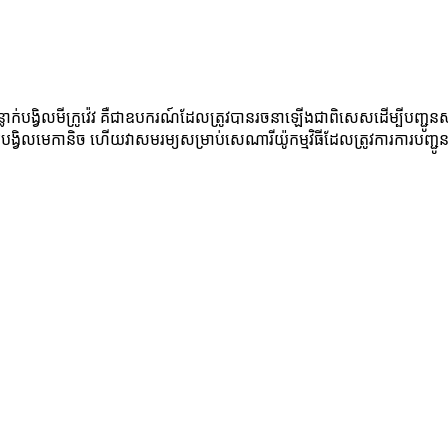
់បង្វិលមីក្រូវ៉េវ គឺជាឧបករណ៍ដែលត្រូវបានរចនាឡើងជាពិសេសដើម្បីបញ្ជូនសញ្ញា
វិលមេកានិច ហើយវាសមរម្យសម្រាប់សេណារីយ៉ូកម្មវិធីដែលត្រូវការការបញ្ជូនសញ្ញ