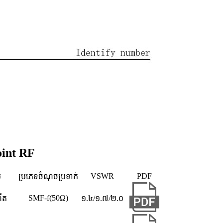
oint RF
VSWR
PDF
់
ប្រភេទចំណុចប្រទាក់
SMF-f(50Ω)
ហឺត
១.៤/១.៧/២.០