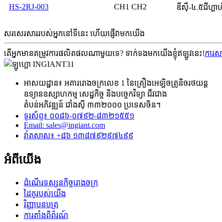
HS-2RJ-003
CH1 CH2
ឌីស៊ី-៤.៥ជីហ្គា
សរសេរសាររបស់អ្នកនៅទីនេះ ហើយផ្ញើវាមកយើង
តើអ្នកមានតម្រូវការផលិតផលណាមួយទេ? ទាក់ទងមកយើងខ្ញុំឥឡូវនេះ!
ការស
អាសយដ្ឋាន៖ អគាររោងចក្រលេខ 1 នៃគ្រឿងអេឡិចត្រូនិចរថយន្ត
ឧទ្យានឧស្សាហកម្ម សេដ្ឋកិច្ច និងបច្ចេកវិទ្យា ជីវជាង
តំបន់អភិវឌ្ឍន៍ ជាំងស៊ី ៣៣២០០០ ប្រទេសចិន។
ទូរស័ព្ទ៖ ០០៨៦-០៧៩២-៨៣២១៥៥១
Email:
sales@ingiant.com
វ៉ាតសាស៖ +៨៦ ១៣៨៧៩២៩៧៤៩៩
អំពីយើង
ដំណើរទស្សនកិច្ចរោងចក្រ
ដៃគូរបស់យើង
វិញ្ញាបនបត្រ
ការតាំងពិព័រណ៍