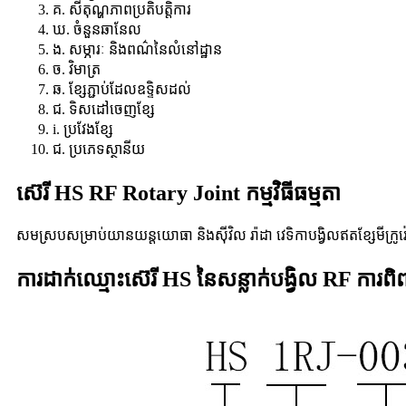
គ. សីតុណ្ហភាពប្រតិបត្តិការ
ឃ. ចំនួនឆានែល
ង. សម្ភារៈ និងពណ៌នៃលំនៅដ្ឋាន
ច. វិមាត្រ
ឆ. ខ្សែភ្ជាប់ដែលឧទ្ទិសដល់
ជ. ទិសដៅចេញខ្សែ
i. ប្រវែងខ្សែ
ជ. ប្រភេទស្ថានីយ
ស៊េរី HS RF Rotary Joint កម្មវិធីធម្មតា
សមស្របសម្រាប់យានយន្តយោធា និងស៊ីវិល រ៉ាដា វេទិកាបង្វិលឥតខ្សែមីក្រូវ៉
ការដាក់ឈ្មោះស៊េរី HS នៃសន្លាក់បង្វិល RF ការព