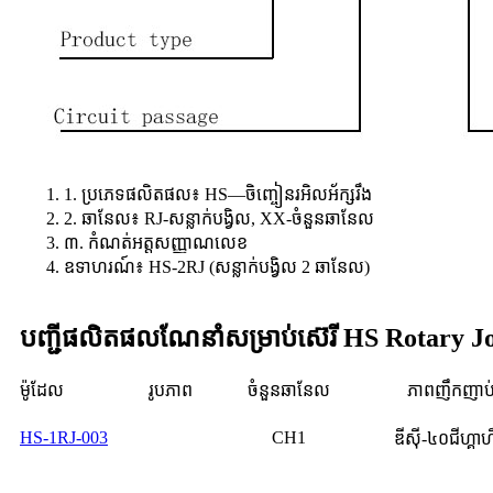
1. ប្រភេទផលិតផល៖ HS—ចិញ្ចៀនរអិលអ័ក្សរឹង
2. ឆានែល៖ RJ-សន្លាក់បង្វិល, XX-ចំនួនឆានែល
៣. កំណត់អត្តសញ្ញាណលេខ
ឧទាហរណ៍៖ HS-2RJ (សន្លាក់បង្វិល 2 ឆានែល)
បញ្ជីផលិតផលណែនាំសម្រាប់ស៊េរី HS Rotary J
ម៉ូដែល
រូបភាព
ចំនួនឆានែល
ភាពញឹកញាប
HS-1RJ-003
CH1
ឌីស៊ី-៤០ជីហ្គា