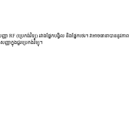
 RF (ប្រេកង់វិទ្យុ) រវាងផ្នែកបង្វិល និងផ្នែកថេរ។ វាអាចធានាបាននូវភាព
ាក្នុងជួរប្រេកង់វិទ្យុ។