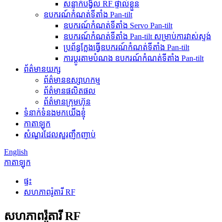
សន្លាក់បង្វិល RF ផ្ទាល់ខ្លួន
ឧបករណ៍កំណត់ទីតាំង Pan-tilt
ឧបករណ៍កំណត់ទីតាំង Servo Pan-tilt
ឧបករណ៍កំណត់ទីតាំង Pan-tilt សម្រាប់ការវាស់ស្ទង់
ប្រព័ន្ធក្លែងធ្វើឧបករណ៍កំណត់ទីតាំង Pan-tilt
ការប្ដូរតាមបំណង ឧបករណ៍កំណត់ទីតាំង Pan-tilt
ព័ត៌មានយក្ស
ព័ត៌មានឧស្សាហកម្ម
ព័ត៌មានផលិតផល
ព័ត៌មានក្រុមហ៊ុន
ទំនាក់ទំនងមកយើងខ្ញុំ
កាតាឡុក
សំណួរដែលសួរញឹកញាប់
English
កាតាឡុក
ផ្ទះ
សហភាពរ៉ូតារី RF
សហភាពរ៉ូតារី RF